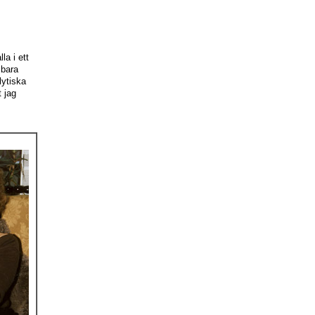
la i ett
 bara
lytiska
t jag