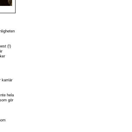
,
nligheten
est (!)
är
ker
 karriär
inte hela
t som gör
inom