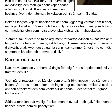
Hon och han olika”. Här får vi följa utvecklingen
av kvinnliga och manliga egenskaper sedan
arternas uppkomst. Kvinnan och mannen
beskrivs även i de naturnära folkslagen och i vårt samhälle idag.
Bokens längsta kapitel handlar om det som ligger mig varmast om hjärtat
nämligen kärleken. Rigmor och Kerstin lyfter också fram den glömda kvin
och moderligheten som i vissa svenska kretsar blivit tabubelagda.
“Samma sak är det med mina argument för varför kvinnan av naturen är m
lämpad att ta hand om den nyfödda babyn. Därmed inte sagt att mannen 
diskvalificerad. Även dessa gamla sanningar kommer åt vårt inre och väc
slumrande känslor och samveten till liv.”
Karriär och barn
Kanske vi lämnade vårt barn på dagis för tidigt? Kanske prioriterade vi vår
framför ”den lille” ?
“Och när vi reagerar med känslor som ofta är förknippade med sår, ser vi 
bilden. Vi tror oss höra saker som ingen sagt och istället skriker vi ut de
ont och attackerar den som väckt allt det onda - i det här fallet Rigmor,
budbäraren.”
Sådana reaktioner är vanligt förekommande överallt och självfallet även 
hennes arbete som djupanalytiker.