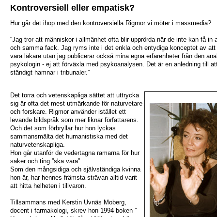
Kontroversiell eller empatisk?
Hur går det ihop med den kontroversiella Rigmor vi möter i massmedia?
“Jag tror att människor i allmänhet ofta blir upprörda när de inte kan få in al
och samma fack. Jag ryms inte i det enkla och entydiga konceptet av att
vara läkare utan jag publicerar också mina egna erfarenheter från den ana
psykologin - ej att förväxla med psykoanalysen. Det är en anledning till at
ständigt hamnar i tribunaler.”
Det torra och vetenskapliga sättet att uttrycka
sig är ofta det mest utmärkande för naturvetare
och forskare. Rigmor använder istället ett
levande bildspråk som mer liknar författarens.
Och det som förbryllar hur hon lyckas
sammansmälta det humanistiska med det
naturvetenskapliga.
Hon går utanför de vedertagna ramarna för hur
saker och ting ”ska vara”.
Som den mångsidiga och självständiga kvinna
hon är, har hennes främsta strävan alltid varit
att hitta helheten i tillvaron.
Tillsammans med Kerstin Uvnäs Moberg,
docent i farmakologi, skrev hon 1994 boken ”