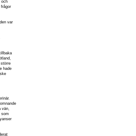
t och
frågor
iden var
tillbaka
ötland,
 större
te hade
nske
rinär.
nsomnande
a vän,
s som
nyanser
derat