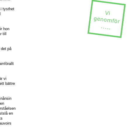
i tysthet
l
ir hon
till
 det på
amförallt
r vi
ett bättre
 nånsin
Den
örståelsen
stslå en
ts
auvoirs