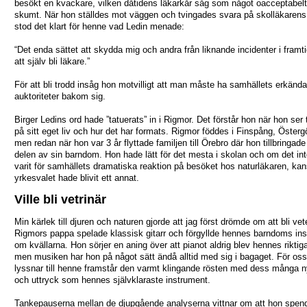
besökt en kvackare, vilken dåtidens läkarkår såg som något oacceptabel
skumt. När hon ställdes mot väggen och tvingades svara på skolläkarens 
stod det klart för henne vad Ledin menade:
“Det enda sättet att skydda mig och andra från liknande incidenter i framt
att själv bli läkare.”
För att bli trodd insåg hon motvilligt att man måste ha samhällets erkända
auktoriteter bakom sig.
Birger Ledins ord hade ”tatuerats” in i Rigmor. Det förstår hon när hon ser 
på sitt eget liv och hur det har formats. Rigmor föddes i Finspång, Österg
men redan när hon var 3 år flyttade familjen till Örebro där hon tillbringade
delen av sin barndom. Hon hade lätt för det mesta i skolan och om det in
varit för samhällets dramatiska reaktion på besöket hos naturläkaren, ka
yrkesvalet hade blivit ett annat.
Ville bli vetrinär
Min kärlek till djuren och naturen gjorde att jag först drömde om att bli vete
Rigmors pappa spelade klassisk gitarr och förgyllde hennes barndoms i
om kvällarna. Hon sörjer en aning över att pianot aldrig blev hennes riktig
men musiken har hon på något sätt ändå alltid med sig i bagaget. För os
lyssnar till henne framstår den varmt klingande rösten med dess många 
och uttryck som hennes självklaraste instrument.
Tankepauserna mellan de djupgående analyserna vittnar om att hon spen