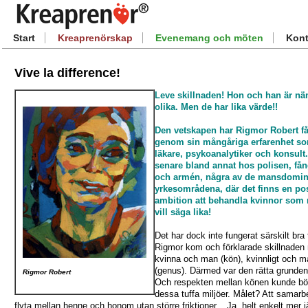
Start
Kreaprenörskap
Evenemang och möten
Kont
Vive la difference!
Leve skillnaden! Hon och han är nä
olika. Men de har lika värde!!
Den vetskapen har Rigmor Robert få
genom sin mångåriga erfarenhet s
läkare, psykoanalytiker och konsult
senare bland annat hos polisen, få
och armén, några av de mansdomi
yrkesområdena, där det finns en pos
ambition att behandla kvinnor som 
vill säga lika!
Det har dock inte fungerat särskilt bra t
Rigmor kom och förklarade skillnaden
kvinna och man (kön), kvinnligt och ma
(genus). Därmed var den rätta grunden
Rigmor Robert
Och respekten mellan könen kunde bör
dessa tuffa miljöer. Målet? Att samarb
flyta mellan henne och honom utan större friktioner... Ja, helt enkelt mer j