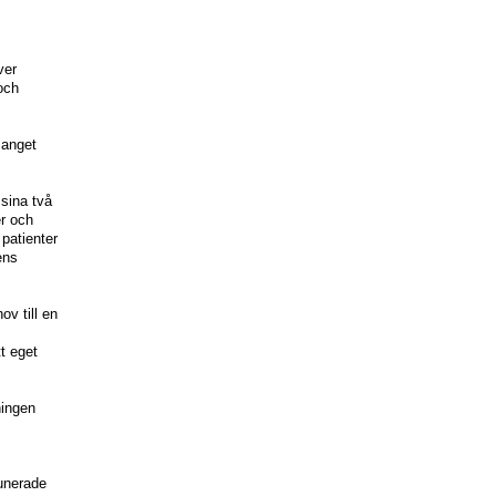
ver
och
manget
 sina två
er och
patienter
ens
ov till en
t eget
ningen
sunerade