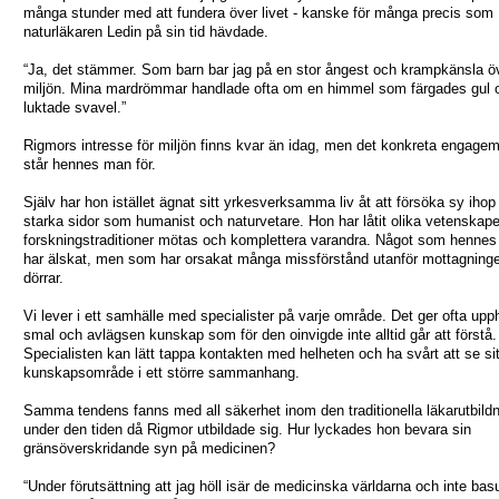
många stunder med att fundera över livet - kanske för många precis som
naturläkaren Ledin på sin tid hävdade.
“Ja, det stämmer. Som barn bar jag på en stor ångest och krampkänsla ö
miljön. Mina mardrömmar handlade ofta om en himmel som färgades gul 
luktade svavel.”
Rigmors intresse för miljön finns kvar än idag, men det konkreta engage
står hennes man för.
Själv har hon istället ägnat sitt yrkesverksamma liv åt att försöka sy ihop
starka sidor som humanist och naturvetare. Hon har låtit olika vetenskap
forskningstraditioner mötas och komplettera varandra. Något som hennes 
har älskat, men som har orsakat många missförstånd utanför mottagning
dörrar.
Vi lever i ett samhälle med specialister på varje område. Det ger ofta upph
smal och avlägsen kunskap som för den oinvigde inte alltid går att förstå.
Specialisten kan lätt tappa kontakten med helheten och ha svårt att se sit
kunskapsområde i ett större sammanhang.
Samma tendens fanns med all säkerhet inom den traditionella läkarutbild
under den tiden då Rigmor utbildade sig. Hur lyckades hon bevara sin
gränsöverskridande syn på medicinen?
“Under förutsättning att jag höll isär de medicinska världarna och inte ba