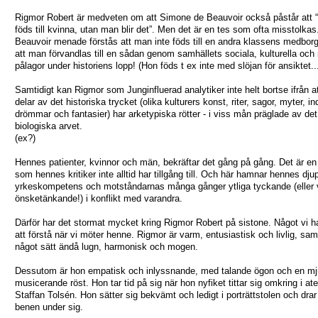
Rigmor Robert är medveten om att Simone de Beauvoir också påstår att 
föds till kvinna, utan man blir det”. Men det är en tes som ofta misstolkas
Beauvoir menade förstås att man inte föds till en andra klassens medborg
att man förvandlas till en sådan genom samhällets sociala, kulturella och 
pålagor under historiens lopp! (Hon föds t ex inte med slöjan för ansiktet..
Samtidigt kan Rigmor som Junginfluerad analytiker inte helt bortse ifrån at
delar av det historiska trycket (olika kulturers konst, riter, sagor, myter, in
drömmar och fantasier) har arketypiska rötter - i viss mån präglade av det
biologiska arvet.
(ex?)
Hennes patienter, kvinnor och män, bekräftar det gång på gång. Det är e
som hennes kritiker inte alltid har tillgång till. Och här hamnar hennes dju
yrkeskompetens och motståndarnas många gånger ytliga tyckande (eller
önsketänkande!) i konflikt med varandra.
Därför har det stormat mycket kring Rigmor Robert på sistone. Något vi h
att förstå när vi möter henne. Rigmor är varm, entusiastisk och livlig, sam
något sätt ändå lugn, harmonisk och mogen.
Dessutom är hon empatisk och inlyssnande, med talande ögon och en mj
musicerande röst. Hon tar tid på sig när hon nyfiket tittar sig omkring i at
Staffan Tolsén. Hon sätter sig bekvämt och ledigt i porträttstolen och dra
benen under sig.