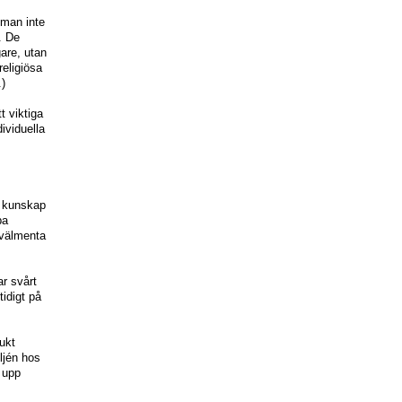
“man inte
. De
are, utan
religiösa
.)
t viktiga
dividuella
n kunskap
pa
 välmenta
ar svårt
tidigt på
ukt
eljén hos
r upp