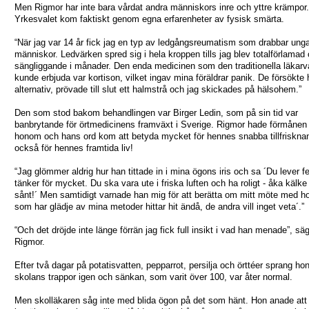
Men Rigmor har inte bara vårdat andra människors inre och yttre krämpor.
Yrkesvalet kom faktiskt genom egna erfarenheter av fysisk smärta.
“När jag var 14 år fick jag en typ av ledgångsreumatism som drabbar ung
människor. Ledvärken spred sig i hela kroppen tills jag blev totalförlamad
sängliggande i månader. Den enda medicinen som den traditionella läkarv
kunde erbjuda var kortison, vilket ingav mina föräldrar panik. De försökte h
alternativ, prövade till slut ett halmstrå och jag skickades på hälsohem.”
Den som stod bakom behandlingen var Birger Ledin, som på sin tid var
banbrytande för örtmedicinens framväxt i Sverige. Rigmor hade förmånen a
honom och hans ord kom att betyda mycket för hennes snabba tillfriskn
också för hennes framtida liv!
“Jag glömmer aldrig hur han tittade in i mina ögons iris och sa ´Du lever f
tänker för mycket. Du ska vara ute i friska luften och ha roligt - åka kälke
sånt!´ Men samtidigt varnade han mig för att berätta om mitt möte med 
som har glädje av mina metoder hittar hit ändå, de andra vill inget veta´.”
“Och det dröjde inte länge förrän jag fick full insikt i vad han menade”, sä
Rigmor.
Efter två dagar på potatisvatten, pepparrot, persilja och örttéer sprang hon
skolans trappor igen och sänkan, som varit över 100, var åter normal.
Men skolläkaren såg inte med blida ögon på det som hänt. Hon anade att