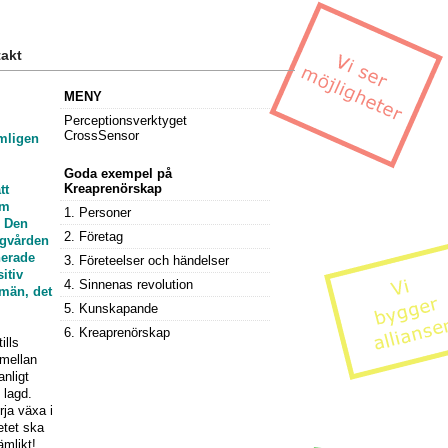
akt
MENY
Perceptionsverktyget
CrossSensor
mligen
Goda exempel på
Kreaprenörskap
tt
om
1. Personer
. Den
2. Företag
ngvården
nerade
3. Företeelser och händelser
itiv
4. Sinnenas revolution
män, det
5. Kunskapande
6. Kreaprenörskap
ills
 mellan
nligt
 lagd.
ja växa i
etet ska
ämlikt!