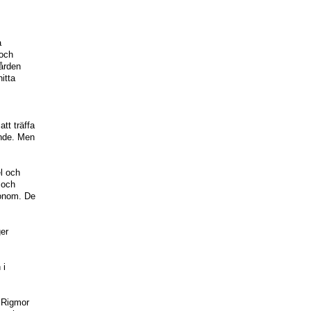
a
 och
ården
itta
tt träffa
ande. Men
el och
 och
honom. De
ger
 i
 Rigmor