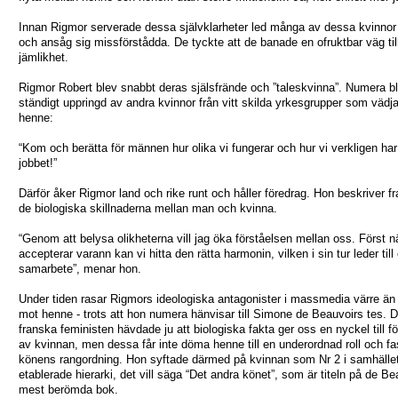
Innan Rigmor serverade dessa självklarheter led många av dessa kvinnor 
och ansåg sig missförstådda. De tyckte att de banade en ofruktbar väg til
jämlikhet.
Rigmor Robert blev snabbt deras själsfrände och ”taleskvinna”. Numera bl
ständigt uppringd av andra kvinnor från vitt skilda yrkesgrupper som vädjar 
henne:
“Kom och berätta för männen hur olika vi fungerar och hur vi verkligen har
jobbet!”
Därför åker Rigmor land och rike runt och håller föredrag. Hon beskriver fr
de biologiska skillnaderna mellan man och kvinna.
“Genom att belysa olikheterna vill jag öka förståelsen mellan oss. Först nä
accepterar varann kan vi hitta den rätta harmonin, vilken i sin tur leder till 
samarbete”, menar hon.
Under tiden rasar Rigmors ideologiska antagonister i massmedia värre än
mot henne - trots att hon numera hänvisar till Simone de Beauvoirs tes. 
franska feministen hävdade ju att biologiska fakta ger oss en nyckel till f
av kvinnan, men dessa får inte döma henne till en underordnad roll och fa
könens rangordning. Hon syftade därmed på kvinnan som Nr 2 i samhälle
etablerade hierarki, det vill säga “Det andra könet”, som är titeln på de Be
mest berömda bok.