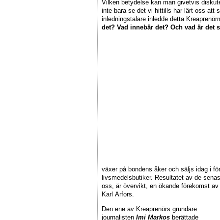
Vilken betydelse kan man givetvis disku
inte bara se det vi hittills har lärt oss a
inledningstalare inledde detta Kreaprenö
det? Vad innebär det? Och vad är det
växer på bondens åker och säljs idag i f
livsmedelsbutiker. Resultatet av de sen
oss, är övervikt, en ökande förekomst a
Karl Arfors.
Den ene av Kreaprenörs grundare
journalisten
Imi Markos
berättade