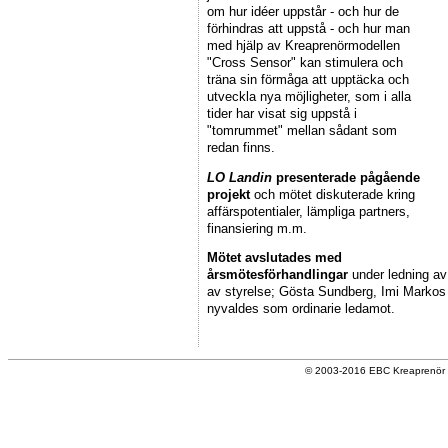
om hur idéer uppstår - och hur de
förhindras att uppstå - och hur man
med hjälp av Kreaprenörmodellen
"Cross Sensor" kan stimulera och
träna sin förmåga att upptäcka och
utveckla nya möjligheter, som i alla
tider har visat sig uppstå i
"tomrummet" mellan sådant som
redan finns.
LO Landin
presenterade pågående
projekt
och mötet diskuterade kring
affärspotentialer, lämpliga partners,
finansiering m.m.
Mötet avslutades med
årsmötesförhandlingar
under ledning av
av styrelse; Gösta Sundberg, Imi Marko
nyvaldes som ordinarie ledamot.
© 2003-2016 EBC Kreaprenör