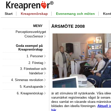
Start
Kreaprenörskap
Evenemang och möten
Kont
ÅRSMÖTE 2008
MENY
Perceptionsverktyget
CrossSensor
Goda exempel på
Kreaprenörskap
1. Personer
2. Företag
3. Företeelser och
händelser
4. Sinnenas revolution
5. Kunskapande
är att stimulera till nytänkande. Våra id
6. Kreaprenörskap
varumärket registrerades något år senar
dess samlat en växande skara människor 
bildades den ideella föreningen.
Aktuell 
här
.