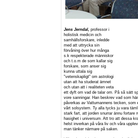
Jens Jerndal,
professor i
holistisk medicin och
samhällsforskare, inledde
med att uttrycka sin
förvåning över hur många
s.k respekterade människor
och t.o.m de som kallar sig
forskare, som anser sig
kunna uttala sig
"vetenskapligt" om astrologi
utan att ha studerat ämnet
och utan att i realiteten veta
ett dyft om vad de talar om. På så sätt s
vore sanningar. Han beskrev vad som händ
påverkas av Vattumannens tecken, som et
vårt solsystem. Ty alla tycks ju vara täm
stark fart, att jorden snurrar ännu fortare
hasighet i universum. Att tro att dessa kr
helst inverkan på våra liv och våra upplev
man tänker närmare på saken.