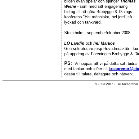
bilden ovan spelar och sjunger
Thomas
Wiehe -
som med sitt engagemang
bidrog till att göra Brobygge & Dialogs
konferens "Hel människa, hel jord" så
lyckad och tänkvärd.
Stockholm i september/oktober 2008
LO Landin
och
Imi Markos
Gen.sekreterare resp Huvudredaktör i ku
på uppdrag av Föreningen Brobygge & Di
PS:
Vi hoppas att vi på detta sätt bidrar
med tankar och idéer till
kreaprenor@eb
dessa till talare, deltagare och nätverk.
© 2003-2016 EBC Kreaprenör