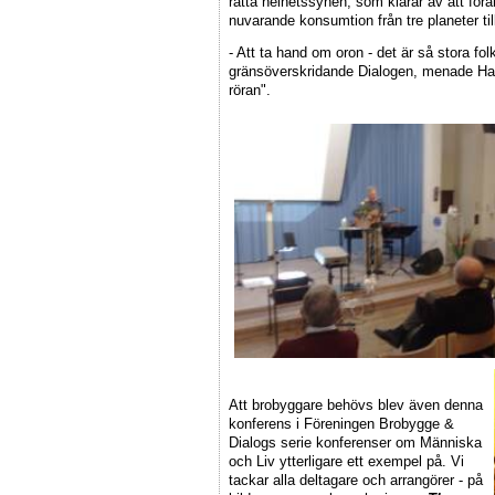
rätta helhetssynen, som klarar av att förä
nuvarande konsumtion från tre planeter til
- Att ta hand om oron - det är så stora fo
gränsöverskridande Dialogen, menade Harr
röran".
Att brobyggare behövs blev även denna
konferens i Föreningen Brobygge &
Dialogs serie konferenser om Människa
och Liv ytterligare ett exempel på. Vi
tackar alla deltagare och arrangörer - på