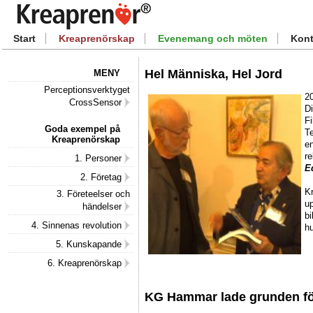
Start
Kreaprenörskap
Evenemang och möten
Kont
Hel Människa, Hel Jord
MENY
Perceptionsverktyget
2
CrossSensor
Di
Fi
Goda exempel på
T
Kreaprenörskap
e
re
1. Personer
E
2. Företag
K
3. Företeelser och
up
händelser
b
4. Sinnenas revolution
h
5. Kunskapande
6. Kreaprenörskap
KG Hammar lade grunden fö