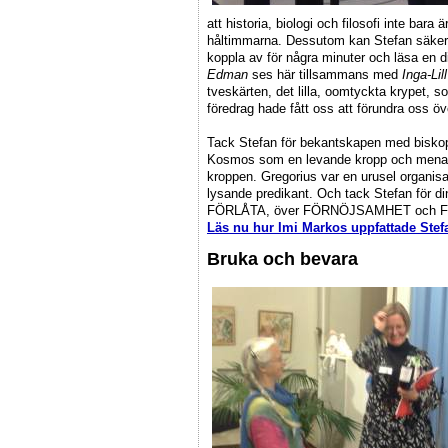
att historia, biologi och filosofi inte bar
håltimmarna. Dessutom kan Stefan säkert 
koppla av för några minuter och läsa en di
Edman
ses här tillsammans med
Inga-Lil
tveskärten, det lilla, oomtyckta krypet, so
föredrag hade fått oss att förundra oss öv
Tack Stefan för bekantskapen med bisk
Kosmos som en levande kropp och menade 
kroppen. Gregorius var en urusel organis
lysande predikant. Och tack Stefan för
FÖRLÅTA, över FÖRNÖJSAMHET och F
Läs nu hur Imi Markos uppfattade Ste
Bruka och bevara