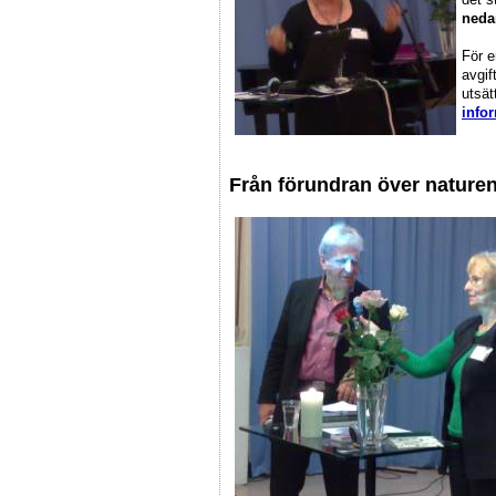
neda
För e
avgif
utsät
info
Från förundran över naturens