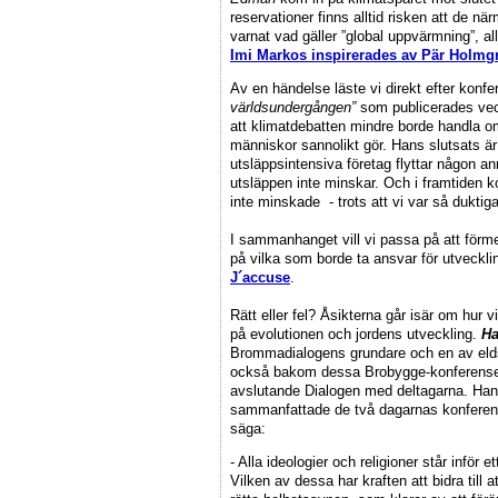
reservationer finns alltid risken att de 
varnat vad gäller ”global uppvärmning”, a
Imi Markos inspirerades av Pär Holmg
Av en händelse läste vi direkt efter kon
världsundergången”
som publicerades veck
att klimatdebatten mindre borde handla 
människor sannolikt gör. Hans slutsats är a
utsläppsintensiva företag flyttar någon a
utsläppen inte minskar. Och i framtiden k
inte minskade - trots att vi var så duktiga
I sammanhanget vill vi passa på att för
på vilka som borde ta ansvar för utveckl
J´accuse
.
Rätt eller fel? Åsikterna går isär om hur v
på evolutionen och jordens utveckling.
Ha
Brommadialogens grundare och en av eld
också bakom dessa Brobygge-konferense
avslutande Dialogen med deltagarna. Han
sammanfattade de två dagarnas konferen
säga:
- Alla ideologier och religioner står inför et
Vilken av dessa har kraften att bidra till 