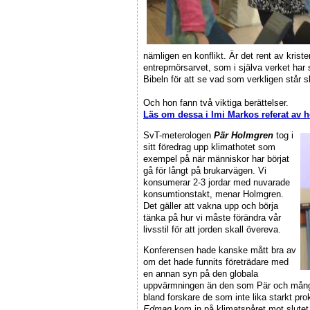
nämligen en konflikt. Är det rent av kris
entreprnörsarvet, som i själva verket ha
Bibeln för att se vad som verkligen står s
Och hon fann två viktiga berättelser.
Läs om dessa i Imi Markos referat av 
SvT-meterologen
Pär Holmgren
tog i
sitt föredrag upp klimathotet som
exempel på när människor har börjat
gå för långt på brukarvägen. Vi
konsumerar 2-3 jordar med nuvarade
konsumtionstakt, menar Holmgren.
Det gäller att vakna upp och börja
tänka på hur vi måste förändra vår
livsstil för att jorden skall övereva.
Konferensen hade kanske mått bra av
om det hade funnits företrädare med
en annan syn på den globala
uppvärmningen än den som Pär och mång
bland forskare de som inte lika starkt p
Edman
kom in på klimatspåret mot slutet