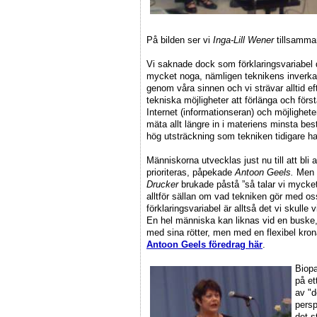
På bilden ser vi
Inga-Lill Wener
tillsamm
Vi saknade dock som förklaringsvariabel 
mycket noga, nämligen teknikens inverka
genom våra sinnen och vi strävar alltid e
tekniska möjligheter att förlänga och förs
Internet (informationseran) och möjlighe
mäta allt längre in i materiens minsta best
hög utsträckning som tekniken tidigare har
Människorna utvecklas just nu till att bli 
prioriteras, påpekade
Antoon Geels.
Men 
Drucker
brukade påstå ”så talar vi mycket
alltför sällan om vad tekniken gör med o
förklaringsvariabel är alltså det vi skull
En hel människa kan liknas vid en buske,
med sina rötter, men med en flexibel kro
Antoon Geels föredrag här
.
Biopa
på et
av "d
persp
det s