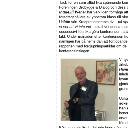
Tack för en som alltid lika spännande kon
Föreningen Brobygge & Dialog och dess 
Inga-Lill Wener
har verkligen förmåga at
föredragshållare av yppersta klass till sin
Utifrån vårt Kreaprenörperspektiv –
på spa
vi vet att vi inte vet
– skall vi i denna rap
successivt försöka göra konferensen rättv
bild. Under månaden efter konferensen k
nämligen här på hemsidan att fortlöpande
rapporten med fördjupningsartiklar om de 
konferensinslagen.
Vi ty
ärke
Ham
inled
lysan
gjord
grund
Utifr
söker
han 
honom
arvet
föred
KGs slutsats är att det inte finns några