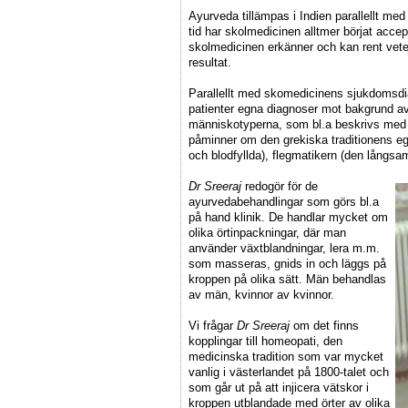
Ayurveda tillämpas i Indien parallellt m
tid har skolmedicinen alltmer börjat accep
skolmedicinen erkänner och kan rent vete
resultat.
Parallellt med skomedicinens sjukdomsdi
patienter egna diagnoser mot bakgrund av 
människotyperna, som bl.a beskrivs med 
påminner om den grekiska traditionens eg
och blodfyllda), flegmatikern (den långsa
Dr Sreeraj
redogör för de
ayurvedabehandlingar som görs bl.a
på hand klinik. De handlar mycket om
olika örtinpackningar, där man
använder växtblandningar, lera m.m.
som masseras, gnids in och läggs på
kroppen på olika sätt. Män behandlas
av män, kvinnor av kvinnor.
Vi frågar
Dr Sreeraj
om det finns
kopplingar till homeopati, den
medicinska tradition som var mycket
vanlig i västerlandet på 1800-talet och
som går ut på att injicera vätskor i
kroppen utblandade med örter av olika