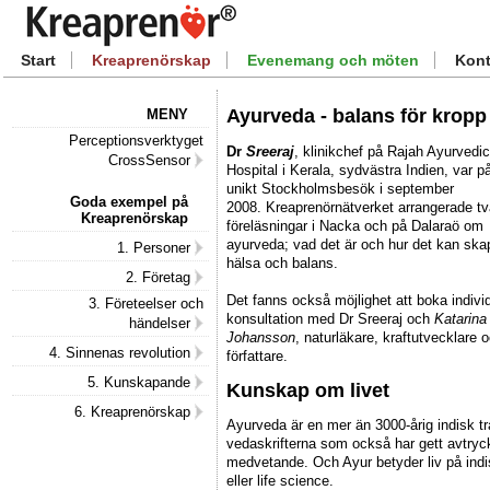
Start
Kreaprenörskap
Evenemang och möten
Kont
Ayurveda - balans för kropp
MENY
Perceptionsverktyget
Dr
Sreeraj
, klinikchef på Rajah Ayurvedic
CrossSensor
Hospital i Kerala, sydvästra Indien, var p
unikt Stockholmsbesök i september
Goda exempel på
2008. Kreaprenörnätverket arrangerade tv
Kreaprenörskap
föreläsningar i Nacka och på Dalaraö om
ayurveda; vad det är och hur det kan ska
1. Personer
hälsa och balans.
2. Företag
Det fanns också möjlighet att boka individ
3. Företeelser och
konsultation med Dr Sreeraj och
Katarina
händelser
Johansson
, naturläkare, kraftutvecklare 
4. Sinnenas revolution
författare.
5. Kunskapande
Kunskap om livet
6. Kreaprenörskap
Ayurveda är en mer än 3000-årig indisk tra
vedaskrifterna som också har gett avtryc
medvetande. Och Ayur betyder liv på ind
eller life science.