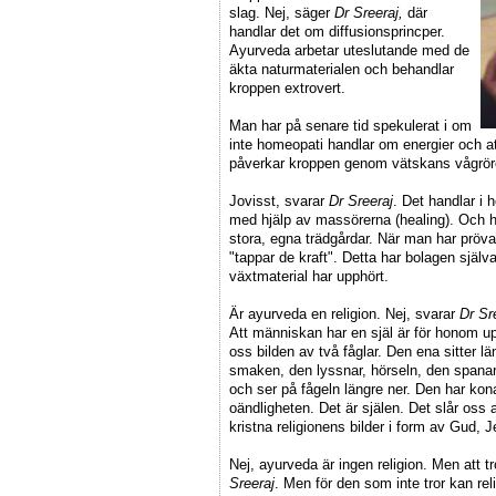
slag. Nej, säger
Dr Sreeraj,
där
handlar det om diffusionsprincper.
Ayurveda arbetar uteslutande med de
äkta naturmaterialen och behandlar
kroppen extrovert.
Man har på senare tid spekulerat i om
inte homeopati handlar om energier och at
påverkar kroppen genom vätskans vågröre
Jovisst, svarar
Dr Sreeraj
. Det handlar i 
med hjälp av massörerna (healing). Och h
stora, egna trädgårdar. När man har prövat 
"tappar de kraft". Detta har bolagen själv
växtmaterial har upphört.
Är ayurveda en religion. Nej, svarar
Dr Sr
Att människan har en själ är för honom up
oss bilden av två fåglar. Den ena sitter l
smaken, den lyssnar, hörseln, den spanar
och ser på fågeln längre ner. Den har kona
oändligheten. Det är själen. Det slår oss 
kristna religionens bilder i form av Gud,
Nej, ayurveda är ingen religion. Men att 
Sreeraj
. Men för den som inte tror kan reli