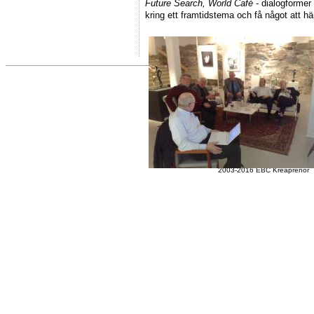
Future Search, World Café
- dialogformer
kring ett framtidstema och få något att h
2003-2016 EBC Kreaprenör