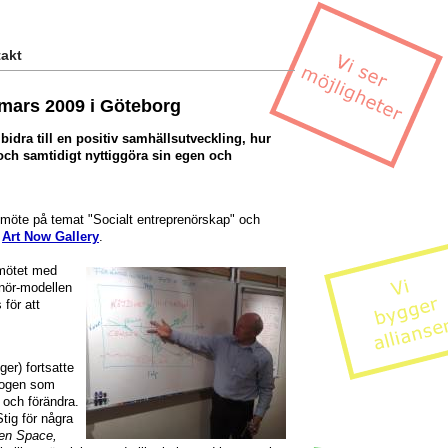
akt
 mars 2009 i Göteborg
bidra till en positiv samhällsutveckling, hur
ch samtidigt nyttiggöra sin egen och
smöte på temat "Socialt entreprenörskap" och
s
Art Now Gallery
.
mötet med
enör-modellen
för att
öger) fortsatte
logen som
å och förändra.
tig för några
en Space,