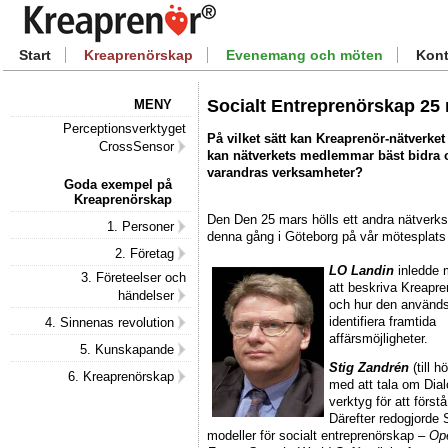
Start
Kreaprenörskap
Evenemang och möten
Kont
Socialt Entreprenörskap 25
MENY
Perceptionsverktyget
På vilket sätt kan Kreaprenör-nätverket 
CrossSensor
kan nätverkets medlemmar bäst bidra o
varandras verksamheter?
Goda exempel på
Kreaprenörskap
Den Den 25 mars hölls ett andra nätverk
1. Personer
denna gång i Göteborg på vår mötesplat
2. Företag
LO Landin
inledde 
3. Företeelser och
att beskriva Kreapr
händelser
och hur den används 
identifiera framtida
4. Sinnenas revolution
affärsmöjligheter.
5. Kunskapande
Stig Zandrén
(till h
6. Kreaprenörskap
med att tala om Dia
verktyg för att först
Därefter redogjorde S
modeller för socialt entreprenörskap –
Op