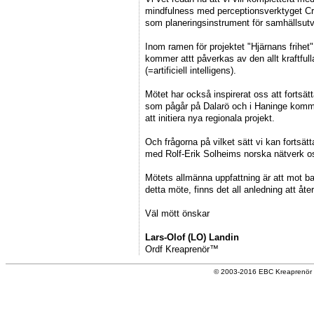
mindfulness med perceptionsverktyget C
som planeringsinstrument för samhällsutv
Inom ramen för projektet "Hjärnans frihet"
kommer attt påverkas av den allt kraftful
(=artificiell intelligens).
Mötet har också inspirerat oss att fortsät
som pågår på Dalarö och i Haninge kommun
att initiera nya regionala projekt.
Och frågorna på vilket sätt vi kan fortsä
med Rolf-Erik Solheims norska nätverk osv
Mötets allmänna uppfattning är att mot b
detta möte, finns det all anledning att å
Väl mött önskar
Lars-Olof (LO) Landin
Ordf Kreaprenör™
© 2003-2016 EBC Kreaprenör