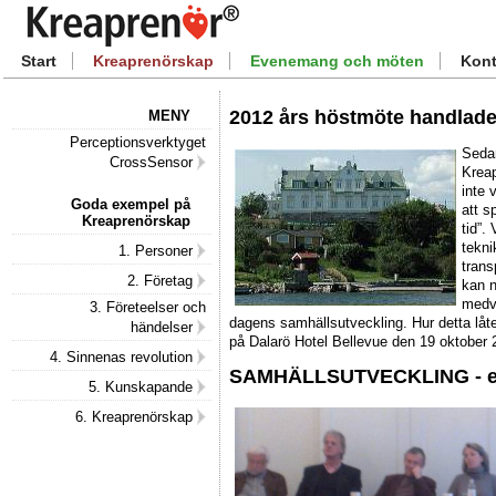
Start
Kreaprenörskap
Evenemang och möten
Kont
2012 års höstmöte handlad
MENY
Perceptionsverktyget
Sedan
CrossSensor
Kreap
inte 
Goda exempel på
att s
Kreaprenörskap
tid”.
tekni
1. Personer
trans
2. Företag
kan n
medve
3. Företeelser och
dagens samhällsutveckling. Hur detta låt
händelser
på Dalarö Hotel Bellevue den 19 oktobe
4. Sinnenas revolution
SAMHÄLLSUTVECKLING - ev
5. Kunskapande
6. Kreaprenörskap