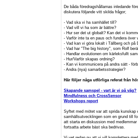
De båda föredragshållarnas inledande före
diskutera följande vitt skilda frågor;
- Vad ska vi ha samhället till?
- Vad vill vi ha som är bättre?
- Hur ser det ut globalt? Kan det vi kommer
- Varför inte ta en paus och fundera över 
- Vad kan vi göra lokalt i Tällberg och på
- Vad har "The big history", som Rolf ber
- Handlar evolutionen om kärleksfullt sam
- Hur/Varför skapas ordning?
- Kan vi kommunicera på andra sätt - förb
- Andra (nya) samarbetsstrategier?
Här följer någa utförliga referat från hö
Skapande samspel - vart är vi på väg?
Mindfulness och CrossSensor
Workshops report
Syftet med mötet var att sprida kunskap
samhällsutvecklingen som en grund till f
att starta en diskussion med medlemmar
fortsatta arbete bäst ska bedrivas.
Vi vet redan nu att vi vill komplettera 