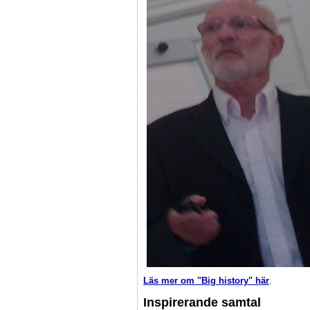
Läs mer om "Big history" här
.
Inspirerande samtal