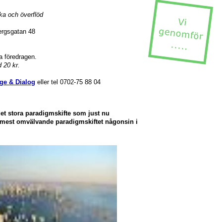
ka och överflöd
ergsgatan 48
a föredragen.
d 20 kr.
ge & Dialog
eller tel 0702-75 88 04
det stora paradigmskifte som just nu
t mest omvälvande paradigmskiftet någonsin i