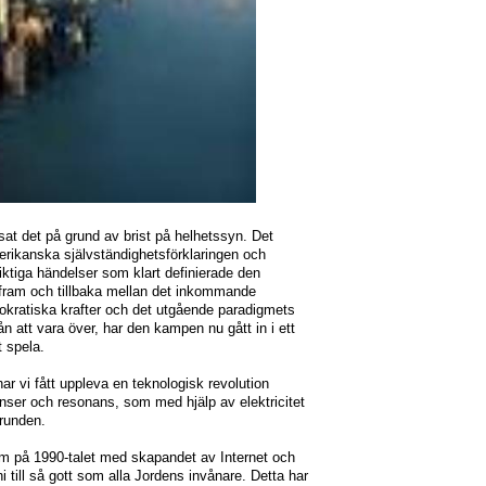
ssat det på grund av brist på helhetssyn. Det
erikanska självständighetsförklaringen och
iktiga händelser som klart definierade den
fram och tillbaka mellan det inkommande
kratiska krafter och det utgående paradigmets
ån att vara över, har den kampen nu gått in i ett
t spela.
har vi fått uppleva en teknologisk revolution
nser och resonans, som med hjälp av elektricitet
grunden.
m på 1990-talet med skapandet av Internet och
i till så gott som alla Jordens invånare. Detta har