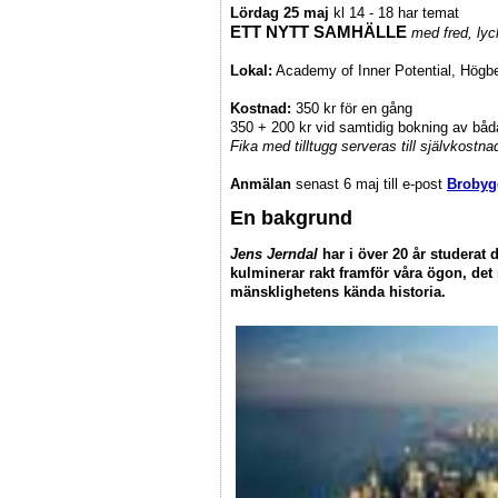
Lördag 25 maj
kl 14 - 18 har temat
ETT NYTT SAMHÄLLE
med fred, lyc
Lokal:
Academy of Inner Potential, Högb
Kostnad:
350 kr för en gång
350 + 200 kr vid samtidig bokning av båd
Fika med tilltugg serveras till självkostna
Anmälan
senast 6 maj till e-post
Brobyg
En bakgrund
Jens Jerndal
har i över 20 år studerat 
kulminerar rakt framför våra ögon, de
mänsklighetens kända historia.