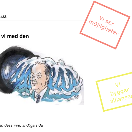
akt
h vi med den
d dess inre, andliga sida