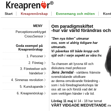
Start
Kreaprenörskap
Evenemang och möten
Kont
Om paradigmskiftet
MENY
-hur vår värld förändras oc
Perceptionsverktyget
CrossSensor
"Den nya tiden" utmanar
oss, som vi aldrig tidigare har
Goda exempel på
utmanats.
Kreaprenörskap
Vi påverkas till både kropp och
själ och i varje aspekt av våra liv.
1. Personer
2. Företag
Ta chansen att lyssna till och
diskutera med professor
3. Företeelser och
Jens Jerndal
- världens främste
händelser
svensktalande uttolkare
4. Sinnenas revolution
av denna omvälvande förändring -
som i två föredrag/workshops lär
5. Kunskapande
oss att se och förstå vad det är
6. Kreaprenörskap
som verkligen händer i vår tid.
Lördag 11 maj
kl 14 - 18 har temat
VÅRT VIDGADE MEDVETANDE
me