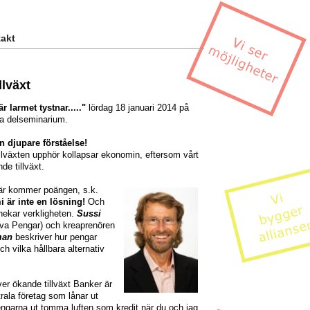
akt
llväxt
r larmet tystnar....."
lördag 18 januari 2014 på
ta delseminarium.
 djupare förståelse!
tillväxten upphör kollapsar ekonomin, eftersom vårt
de tillväxt.
här kommer poängen, s.k.
 är inte en lösning!
Och
rnekar verkligheten.
Sussi
iva Pengar) och kreaprenören
man
beskriver hur pengar
h vilka hållbara alternativ
er ökande tillväxt Banker är
rala företag som lånar ut
engarna ut tomma luften som kredit när du och jag