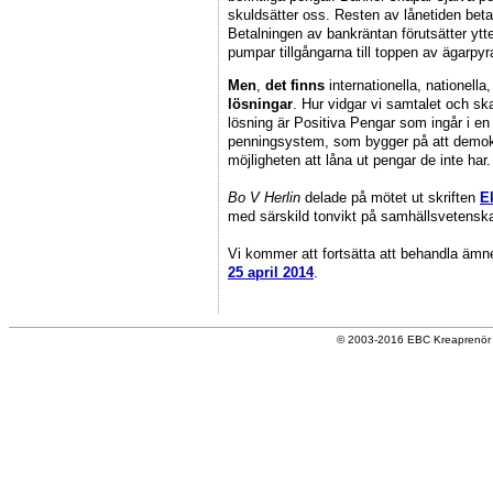
skuldsätter oss. Resten av lånetiden beta
Betalningen av bankräntan förutsätter ytte
pumpar tillgångarna till toppen av ägar
Men
,
det finns
internationella, nationella
lösningar
. Hur vidgar vi samtalet och sk
lösning är Positiva Pengar som ingår i en in
penningsystem, som bygger på att demokr
möjligheten att låna ut pengar de inte har
Bo V Herlin
delade på mötet ut skriften
E
med särskild tonvikt på samhällsvetenskap
Vi kommer att fortsätta att behandla äm
25 april 2014
.
© 2003-2016 EBC Kreaprenör