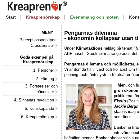
Start
Kreaprenörskap
Evenemang och möten
Kont
Pengarnas dilemma
MENY
- ekonomin kollapsar utan ti
Perceptionsverktyget
CrossSensor
Under
Klimataktions
heldag på temat
"Nä
ABF-huset i Stockholm arrangerades det
Goda exempel på
Kreaprenörskap
Pengarnas dilemma och möjligheter, en
Vi är dömda till tillväxt och kollaps! Om 
1. Personer
penning- och räntesystem förutsätter ökan
2. Företag
Men
, och 
3. Företeelser och
grön ekonomi
händelser
politikerna fö
4. Sinnenas revolution
Ekelin
(Posit
Jackie Berg
5. Kunskapande
skapas idag oc
som finns.
6. Kreaprenörskap
Bankerna kräv
inte värdeneut
befintliga pengar. Banker skapar själva p