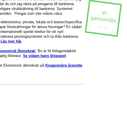
lar du och jag ränta på pengarna till bankerna.
rligare skuldsättning till bankerna. Systemet
pyramiden. Pengar som inte måste växa
, elektroniska, privata, lokala och branschspecifika
apar förutsättningar för dessa lösningar? En sådan
ternationellt spridd rörelse för ett nytt
atisera penningsystemet och ta ifrån bankerna
.
Läs mer här
.
konomisk Demokrati
. Bo är fd förlagsredaktör
lig litteratur.
Se vidare hans blogspot
.
net Ekonomisk demokrati på
Kreaprenörs årsmöte