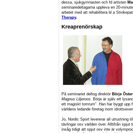
dessa, sjukgymnasten och fd artisten
Ma
seminaredeltagarna uppleva en 20-minuter
arbetet med att rehabilitera bl a Strokepat
Therapy
.
Kreaprenörskap
På seminariet deltog direktör
Börje Öste
Magnus Liljeroos
. Börje är själv ett lys
ett magiskt tomrum". Han har byggt upp för
världens ledande företag inom idrottsev
Jo, Nordic Sport levererar all utrustning 
tävlingar osv världen över. Alltifrån spjut 
insåg tidigt att spjut osv inte är volymprod