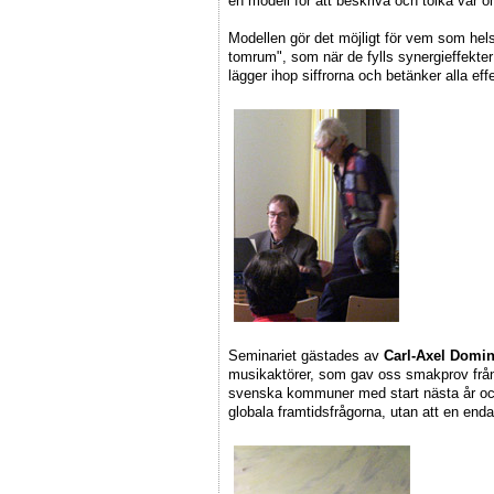
en modell för att beskriva och tolka vår o
Modellen gör det möjligt för vem som hel
tomrum", som när de fylls synergieffekter
lägger ihop siffrorna och betänker alla effe
Seminariet gästades av
Carl-Axel Domi
musikaktörer, som gav oss smakprov frå
svenska kommuner med start nästa år och
globala framtidsfrågorna, utan att en end