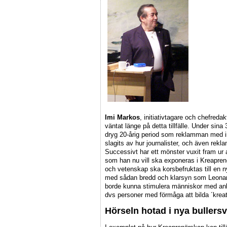
Imi Markos
, initiativtagare och chefred
väntat länge på detta tillfälle. Under sina
dryg 20-årig period som reklamman med in
slagits av hur journalister, och även rekl
Successivt har ett mönster vuxit fram ur a
som han nu vill ska exponeras i Kreaprenö
och vetenskap ska korsbefruktas till en n
med sådan bredd och klarsyn som Leonard
borde kunna stimulera människor med anlag
dvs personer med förmåga att bilda ´krea
Hörseln hotad i nya bullersv