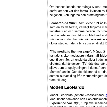
Om hennes leende har många tvistat, me
därför att hon var den första "kvinnan av 
helgonen, konungarna och drottningarna fr
Leonardo da Vinci
, som levde runt år 1
som en av de första, verkligt frigjorda 
konstnär i en och samma person. Och han 
han banade väg för det som Markos/Landin 
människan. Idag har västvärldens människo
glokalister, och detta bl a som en direkt f
"The media is the message"
. Många är
kanadensiske mediagurun
Marshall McL
egentligen. Jo, att enskilda bilder i tidni
direktsända händelser i TV förändrar värl
självt som är upplysningen, i denna "den 
Markos/Landin. Och de skildrar på ett kl
samhällsutveckling från vietnamkrigets d
fram till idag.
Modell LeoNardo
Modell LeoNardo (senare CrossSensor),
MacLuhans tänkande och Harvardekono
Experience Society"
, "Upplevelsesamhäl