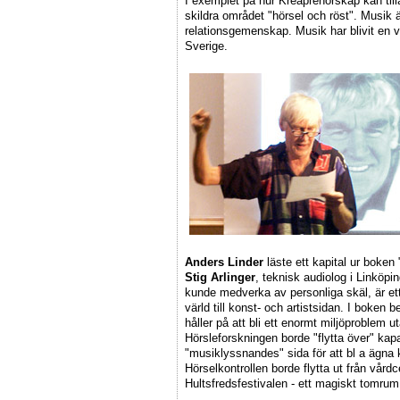
I exemplet på hur Kreaprenörskap kan till
skildra området "hörsel och röst". Musik
relationsgemenskap. Musik har blivit en v
Sverige.
Anders Linder
läste ett kapital ur boken
Stig Arlinger
, teknisk audiolog i Linköpi
kunde medverka av personliga skäl, är e
värld till konst- och artistsidan. I boken
håller på att bli ett enormt miljöproblem u
Hörsleforskningen borde "flytta över" kapac
"musiklyssnandes" sida för att bl a ägna 
Hörselkontrollen borde flytta ut från vårdce
Hultsfredsfestivalen - ett magiskt tomru