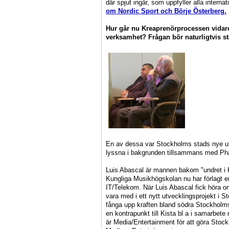
där spjut ingår, som uppfyller alla internat
om Nordic Sport och Börje Österberg.
Hur går nu Kreaprenörprocessen vidar
verksamhet? Frågan bör naturligtvis stä
En av dessa var Stockholms stads nye ut
lyssna i bakgrunden tillsammans med P
Luis Abascal är mannen bakom "undret i Kis
Kungliga Musikhögskolan nu har förlagt en 
IT/Telekom. När Luis Abascal fick höra o
vara med i ett nytt utvecklingsprojekt i 
fånga upp kraften bland södra Stockhol
en kontrapunkt till Kista bl a i samarbet
är Media/Entertainment för att göra Stock