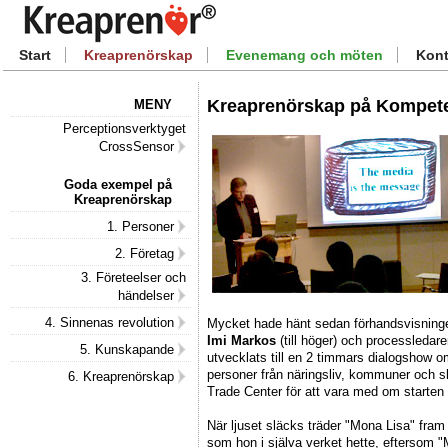
Start
Kreaprenörskap
Evenemang och möten
Kont
Kreaprenörskap på Kompet
MENY
Perceptionsverktyget
CrossSensor
Goda exempel på
Kreaprenörskap
1. Personer
2. Företag
3. Företeelser och
händelser
4. Sinnenas revolution
Mycket hade hänt sedan förhandsvisninge
Imi Markos
(till höger) och processledar
5. Kunskapande
utvecklats till en 2 timmars dialogshow 
personer från näringsliv, kommuner och s
6. Kreaprenörskap
Trade Center för att vara med om starte
När ljuset släcks träder "Mona Lisa" fram 
som hon i själva verket hette, eftersom "