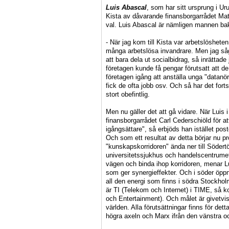
Luis Abascal
, som har sitt ursprung i Ur
Kista av dåvarande finansborgarrådet Mats
val. Luis Abascal är nämligen mannen b
- När jag kom till Kista var arbetslöshet
många arbetslösa invandrare. Men jag såg d
att bara dela ut socialbidrag, så inrättade
företagen kunde få pengar förutsatt att de
företagen igång att anställa unga "datanö
fick de ofta jobb osv. Och så har det forts
stort obefintlig.
Men nu gäller det att gå vidare. När Luis i
finansborgarrådet Carl Cederschiöld för a
igångsättare", så erbjöds han istället po
Och som ett resultat av detta börjar nu p
"kunskapskorridoren" ända ner till Söde
universitetssjukhus och handelscentrume
vägen och binda ihop korridoren, menar L
som ger synergieffekter. Och i söder öpp
all den energi som finns i södra Stockho
är TI (Telekom och Internet) i TIME, så
och Entertainment). Och målet är givetvi
världen. Alla förutsättningar finns för det
högra axeln och Marx ifrån den vänstra oc