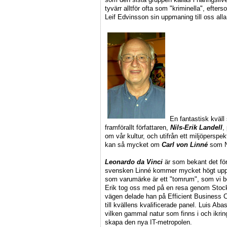
tyvärr alltför ofta som "kriminella", efte
Leif Edvinsson sin uppmaning till oss alla 
En fantastisk kväll
framförallt författaren,
Nils-Erik Landell
,
om vår kultur, och utifrån ett miljöperspek
kan så mycket om
Carl von Linné
som Ni
Leonardo da Vinci
är som bekant det för
svensken Linné kommer mycket högt upp p
som varumärke är ett "tomrum", som vi bo
Erik tog oss med på en resa genom Stoc
vägen delade han på Efficient Business C
till kvällens kvalificerade panel. Luis A
vilken gammal natur som finns i och ikrin
skapa den nya IT-metropolen.