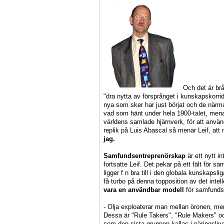
Och det är br
"dra nytta av försprånget i kunskapskorri
nya som sker har just börjat och de när
vad som hänt under hela 1900-talet, menar
världens samlade hjärnverk, för att anvä
replik på Luis Abascal så menar Leif, att 
jag.
Samfundsentreprenörskap
är ett nytt i
fortsatte Leif. Det pekar på ett fält för 
ligger f n bra till i den globala kunskapsl
få turbo på denna topposition av det intel
vara en användbar modell
för samfundse
- Olja exploaterar man mellan öronen, me
Dessa är "Rule Takers", "Rule Makers" 
som den sista gruppen kallas i näringsliv