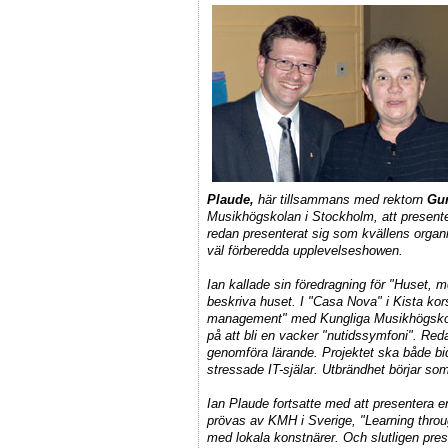
Plaude
,
här tillsammans med rektorn
Gun
Musikhögskolan i Stockholm, att presente
redan presenterat sig som kvällens organi
väl förberedda upplevelseshowen.
Ian kallade sin föredragning för "Huset,
beskriva huset. I "Casa Nova" i Kista kor
management" med Kungliga Musikhögskola
på att bli en vacker "nutidssymfoni". Red
genomföra lärande. Projektet ska både bidr
stressade IT-själar. Utbrändhet börjar so
Ian Plaude fortsatte med att presentera 
prövas av KMH i Sverige, "Learning throu
med lokala konstnärer. Och slutligen pr