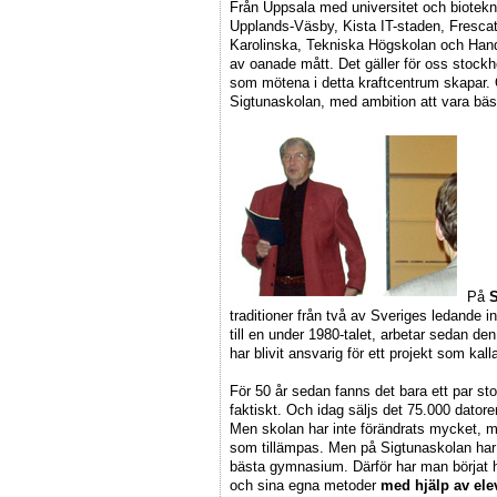
Från Uppsala med universitet och bioteknik
Upplands-Väsby, Kista IT-staden, Frescat
Karolinska, Tekniska Högskolan och Hand
av oanade mått. Det gäller för oss stockh
som mötena i detta kraftcentrum skapar. O
Sigtunaskolan, med ambition att vara bäs
På
S
traditioner från två av Sveriges ledande
till en under 1980-talet, arbetar sedan de
har blivit ansvarig för ett projekt som kal
För 50 år sedan fanns det bara ett par sto
faktiskt. Och idag säljs det 75.000 dator
Men skolan har inte förändrats mycket, 
som tillämpas. Men på Sigtunaskolan har
bästa gymnasium. Därför har man börjat hj
och sina egna metoder
med hjälp av ele