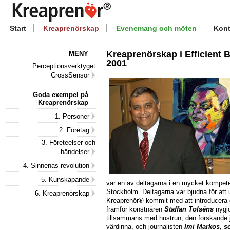
Start
Kreaprenörskap
Evenemang och möten
Kont
Kreaprenörskap i Efficient
MENY
2001
Perceptionsverktyget
CrossSensor
Goda exempel på
Kreaprenörskap
1. Personer
2. Företag
3. Företeelser och
händelser
4. Sinnenas revolution
5. Kunskapande
var en av deltagarna i en mycket kompete
Stockholm. Deltagarna var bjudna för att
6. Kreaprenörskap
Kreaprenör® kommit med att introducera 
framför konstnären
Staffan Tolséns
nygjo
tillsammans med hustrun, den forskande 
värdinna, och journalisten
Imi Markos, s