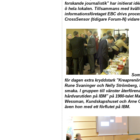
forskande journalistik" har initierat i
ö hela lokalen. Tillsammans med kväl
informationsföretaget EBC drivs proce
CrossSensor (tidigare Forum-N) vidare i
Som 
för dagen extra kryddstark "Kreaprenör
Rune Svaninger
och
Nelly Strömberg
,
smaka. I gruppen till vänster återföre
hårdvarutiden på IBM" på 1980-talet
Ma
Wessman
, Kundskapshuset och
Arne 
även hon med ett förflutet på IBM.