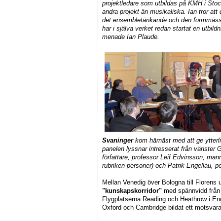
projektledare som utbildas på KMH i Stock
andra projekt än musikaliska. Ian tror at
det ensembletänkande och den formmäss
har i själva verket redan startat en utbil
menade Ian Plaude.
Svaninger
kom härnäst med att ge ytterl
panelen lyssnar intresserat från vänster
G
författare, professor
Leif Edvinsson
, mann
rubriken personer) och
Patrik Engellau
, p
Mellan Venedig över Bologna till Florens
"kunskapskorridor"
med spännvidd från h
Flygplatserna Reading och Heathrow i En
Oxford och Cambridge bildat ett motsvar