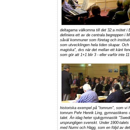
deltagarna välkomna till det 32:a mötet i 
definiera ett av de centrala begreppen i 
såväl kommuner som företag och institution
som utvecklingen hela tiden skapar. Och 
magiska", dvs när det mellan ett känt f
som gör att 1+1 blir 3 - eller varför inte 1
historiska exempel på "tomrum", som vi ha
tomrum
Pehr Henrik Ling
, gymnastikens 
talet. Än idag heter sjukgymnastik "Swed
ursprungligen svenskt. Under 1900-talets b
med
Nurmi och Hägg
, som en följd av de