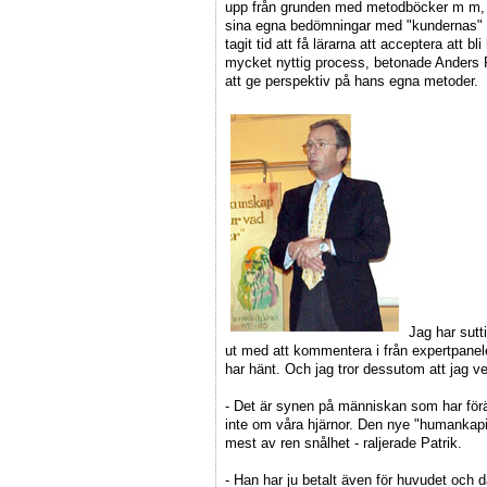
upp från grunden med metodböcker m m, f
sina egna bedömningar med "kundernas" up
tagit tid att få lärarna att acceptera att b
mycket nyttig process, betonade Anders 
att ge perspektiv på hans egna metoder.
Jag har sutti
ut med att kommentera i från expertpanele
har hänt. Och jag tror dessutom att jag v
- Det är synen på människan som har förä
inte om våra hjärnor. Den nye "humankapi
mest av ren snålhet - raljerade Patrik.
- Han har ju betalt även för huvudet och d