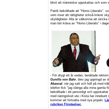
blivit att människor uppskattas och som ett
Patrik bekräftade att "Homo Liberalis", som
vem inser att rättigheter också kräver sky
skyldigheter. Alla är välkomna att skicka in
man bör kräva av "Homo Liberalis" i dag
- För drygt ett år sedan, berättade rekto
Gunilla von Bahr
, blev jag uppringd av 
Abascal
, när jag satt och höll på med tr
telefon fick "jag slänga alla mina gamla 
bekräftade i ett personligt och uppskatt
med näringslivet ute i Kista har inneburit
kommer att fortsätta med nya projekt.
Lä
rubriken Företeelser.