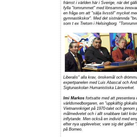
främst i världen här i Sverige, när det gäl
fylla "tomrummet" med lönsamma innovati
en fråga om att "sälja livsstil" mycket me
gymnastikskor". Med det sistnämnda "bruk
som t ex Tretorn i Helsingborg. "Tomrum
Liberalis" alla krav, önskemål och dröm
expertpanelen med
Luis Abascal
och
And
Sigtunaskolan Humanistiska Läroverket.
Imi Markos
fortsatte med att presentera
världsmedborgaren, en "uppkäftig glokalis
Vietnamnkriget på 1970-talet och genom p
målmedvetet och i allt snabbare takt kräver
inflytande. Men också en individ med em
efter nya upplevelser, vare sig det gäller 
på Borneo.