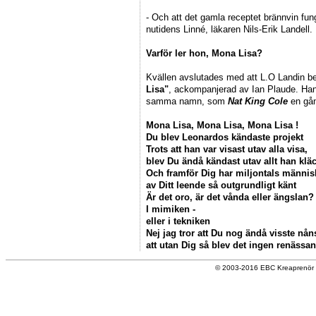
- Och att det gamla receptet brännvin fu
nutidens Linné, läkaren Nils-Erik Landell.
Varför ler hon, Mona Lisa?
Kvällen avslutades med att L.O Landin b
Lisa"
, ackompanjerad av Ian Plaude. Han
samma namn, som
Nat King Cole
en gån
Mona Lisa, Mona Lisa, Mona Lisa !
Du blev Leonardos kändaste projekt
Trots att han var visast utav alla visa,
blev Du ändå kändast utav allt han kläc
Och framför Dig har miljontals männis
av Ditt leende så outgrundligt känt
Är det oro, är det vånda eller ängslan?
I mimiken -
eller i tekniken
Nej jag tror att Du nog ändå visste nån
att utan Dig så blev det ingen renässan
© 2003-2016 EBC Kreaprenör