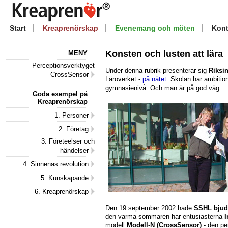
Start
Kreaprenörskap
Evenemang och möten
Kont
Konsten och lusten att lära
MENY
Perceptionsverktyget
Under denna rubrik presenterar sig
Riksi
CrossSensor
Läroverket -
på nätet.
Skolan har ambitione
gymnasienivå. Och man är på god väg.
Goda exempel på
Kreaprenörskap
1. Personer
2. Företag
3. Företeelser och
händelser
4. Sinnenas revolution
5. Kunskapande
6. Kreaprenörskap
Den 19 september 2002 hade
SSHL bjud
den varma sommaren har entusiasterna
I
modell
Modell-N (CrossSensor)
- den pe