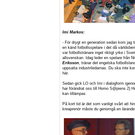
Imi Markos:
- För drygt en generation sedan kom jag 
en känd fotbollsspelare i det då världsbe
var fotbollstränare inget riktigt yrke i Sv
allsvenskan. Idag leder en spelare från N
Eriksson
, tränar det engelska fotbollsl
uppsatta industriledarnas. Du ska inte k
här.
Sedan gick LO och Imi i dialogform igeno
har förändrat oss till Homo S@piens 2) H
kan tillämpas
På kort tid är det som vanligt svårt att hi
kreaprenör måste du genomgå en lärande p