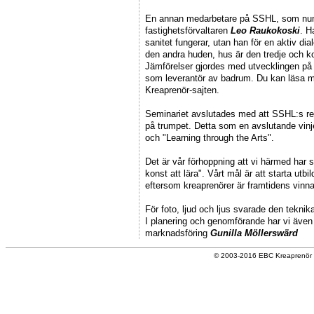
En annan medarbetare på SSHL, som nume
fastighetsförvaltaren
Leo Raukokoski
. H
sanitet fungerar, utan han för en aktiv di
den andra huden, hus är den tredje och ko
Jämförelser gjordes med utvecklingen på 
som leverantör av badrum. Du kan läsa 
Kreaprenör-sajten.
Seminariet avslutades med att SSHL:s r
på trumpet. Detta som en avslutande vinje
och "Learning through the Arts".
Det är vår förhoppning att vi härmed har 
konst att lära". Vårt mål är att starta utb
eftersom kreaprenörer är framtidens vinna
För foto, ljud och ljus svarade den tekn
I planering och genomförande har vi även
marknadsföring
Gunilla Möllerswärd
© 2003-2016 EBC Kreaprenör