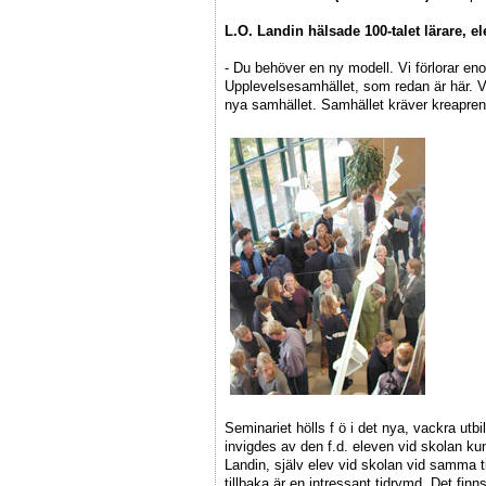
L.O. Landin hälsade 100-talet lärare, 
- Du behöver en ny modell. Vi förlorar eno
Upplevelsesamhället, som redan är här. Vi v
nya samhället. Samhället kräver kreapren
Seminariet hölls f ö i det nya, vackra ut
invigdes av den f.d. eleven vid skolan k
Landin, själv elev vid skolan vid samma t
tillbaka är en intressant tidrymd. Det fi